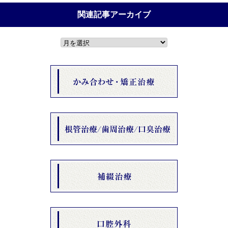
ー
リ
関連記事アーカイブ
ス
ト
関
連
記
事
ア
ー
カ
イ
ブ