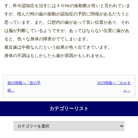
す。昨今認知症を治すには４０Hzの振動数が良いと言われていま
すが、咬んだ時の歯の振動が認知症の予防に関係があるだろうと
思っています。また、口腔内の歯があって良い位置があり、それ
は脳が判断しているようですが、あってはならない位置に歯があ
ると、色々な身体の障害がでてしまいます。
最近歯は中枢なんだという結果が色々出てきています。
身体の不調はもしかしたら歯が原因かもしれません。
投稿ナビゲーション
前の情報へ「首の手
次の情報へ「ホルモ
術」
ン」
カテゴリーリスト
カ
テ
ゴ
リ