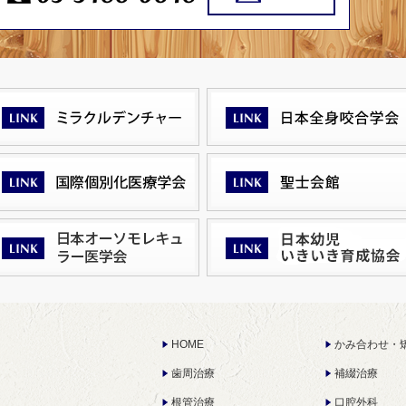
HOME
かみ合わせ・
歯周治療
補綴治療
根管治療
口腔外科