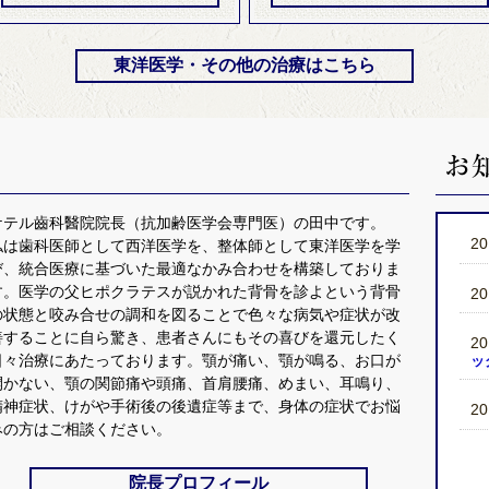
東洋医学・その他の治療はこちら
ケテル齒科醫院院長（抗加齢医学会専門医）の田中です。
2
私は歯科医師として西洋医学を、整体師として東洋医学を学
び、統合医療に基づいた最適なかみ合わせを構築しておりま
す。医学の父ヒポクラテスが説かれた背骨を診よという背骨
2
の状態と咬み合せの調和を図ることで色々な病気や症状が改
善することに自ら驚き、患者さんにもその喜びを還元したく
2
日々治療にあたっております。顎が痛い、顎が鳴る、お口が
ッ
開かない、顎の関節痛や頭痛、首肩腰痛、めまい、耳鳴り、
精神症状、けがや手術後の後遺症等まで、身体の症状でお悩
2
みの方はご相談ください。
院長プロフィール