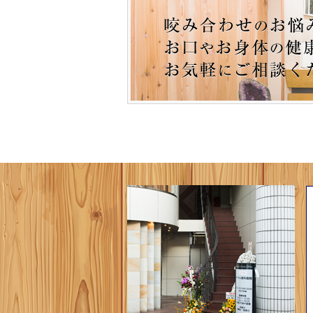
2018.07.18・・・
奥に眠るもの
2018.07.18・・・
マウスピースの力
2018.04.12・・・
手足の痺れ 神合わ
2016.07.05・・・
耳鳴りや目眩、その