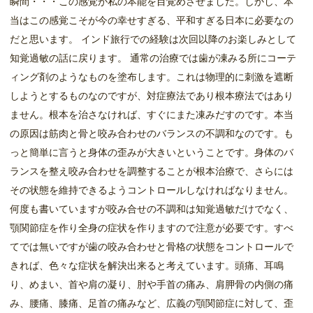
瞬間・・・この感覚が私の本能を目覚めさせました。しかし、本
当はこの感覚こそが今の幸せすぎる、平和すぎる日本に必要なの
だと思います。 インド旅行での経験は次回以降のお楽しみとして
知覚過敏の話に戻ります。 通常の治療では歯が凍みる所にコーテ
ィング剤のようなものを塗布します。これは物理的に刺激を遮断
しようとするものなのですが、対症療法であり根本療法ではあり
ません。根本を治さなければ、すぐにまた凍みだすのです。本当
の原因は筋肉と骨と咬み合わせのバランスの不調和なのです。も
っと簡単に言うと身体の歪みが大きいということです。身体のバ
ランスを整え咬み合わせを調整することが根本治療で、さらには
その状態を維持できるようコントロールしなければなりません。
何度も書いていますが咬み合せの不調和は知覚過敏だけでなく、
顎関節症を作り全身の症状を作りますので注意が必要です。すべ
てでは無いですが歯の咬み合わせと骨格の状態をコントロールで
きれば、色々な症状を解決出来ると考えています。頭痛、耳鳴
り、めまい、首や肩の凝り、肘や手首の痛み、肩胛骨の内側の痛
み、腰痛、膝痛、足首の痛みなど、広義の顎関節症に対して、歪