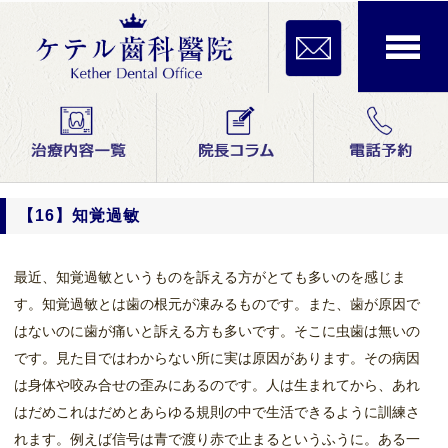
【16】知覚過敏
最近、知覚過敏というものを訴える方がとても多いのを感じま
す。知覚過敏とは歯の根元が凍みるものです。また、歯が原因で
はないのに歯が痛いと訴える方も多いです。そこに虫歯は無いの
です。見た目ではわからない所に実は原因があります。その病因
は身体や咬み合せの歪みにあるのです。人は生まれてから、あれ
はだめこれはだめとあらゆる規則の中で生活できるように訓練さ
れます。例えば信号は青で渡り赤で止まるというふうに。ある一