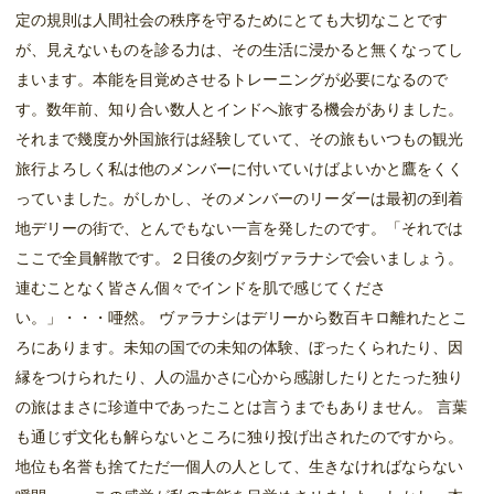
定の規則は人間社会の秩序を守るためにとても大切なことです
が、見えないものを診る力は、その生活に浸かると無くなってし
まいます。本能を目覚めさせるトレーニングが必要になるので
す。数年前、知り合い数人とインドへ旅する機会がありました。
それまで幾度か外国旅行は経験していて、その旅もいつもの観光
旅行よろしく私は他のメンバーに付いていけばよいかと鷹をくく
っていました。がしかし、そのメンバーのリーダーは最初の到着
地デリーの街で、とんでもない一言を発したのです。「それでは
ここで全員解散です。２日後の夕刻ヴァラナシで会いましょう。
連むことなく皆さん個々でインドを肌で感じてくださ
い。」・・・唖然。 ヴァラナシはデリーから数百キロ離れたとこ
ろにあります。未知の国での未知の体験、ぼったくられたり、因
縁をつけられたり、人の温かさに心から感謝したりとたった独り
の旅はまさに珍道中であったことは言うまでもありません。 言葉
も通じず文化も解らないところに独り投げ出されたのですから。
地位も名誉も捨てただ一個人の人として、生きなければならない