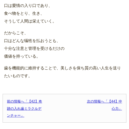
口は愛情の入り口であり、
食べ物をとり、生き、
そうして人間は栄えていく。
だからこそ、
口はどんな犠牲を払おうとも、
十分な注意と管理を受けるだけの
価値を持っている。
歯を機能的に維持することで、美しさを保ち質の高い人生を送り
たいものです。
投稿ナビゲーション
前の情報へ「【42】奇
次の情報へ「【44】中
跡の入れ歯ミラクルデ
心力」
ンチャー」