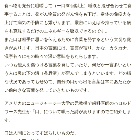
食べ物を充分に咀嚼して（一口30回以上）唾液と混ぜ合わせて食
事することは、発がん物質の発がん性をも下げ、身体の免疫力を
上げて病気の予防にも繋がります。厳密にいえば今持っている病
をも克服するだけのエネルギーを吸収できるのです。
また口は相手に思いを伝えるために言葉を発するという大切な働
きがあります。日本の言葉には、言霊が宿り、かな、カタカナ、
漢字各々にその時々で深い意味をもたらします。
いつも他人を傷つける言葉を発していたり、何だか一言多いとい
う人は鼻の下の溝（鼻唇溝）が歪んでしまうといいます。どの様
な状況であってもせめて、自分の口から出る言葉は常にあたたか
い前向きな言葉を発していきたいものです。
アメリカのニュージャージー大学の元教授で歯科医師のハロルド
ワース先生が「口」について唄った詩がありますのでご紹介しま
す。
口は人間にとってすばらしいものだ。